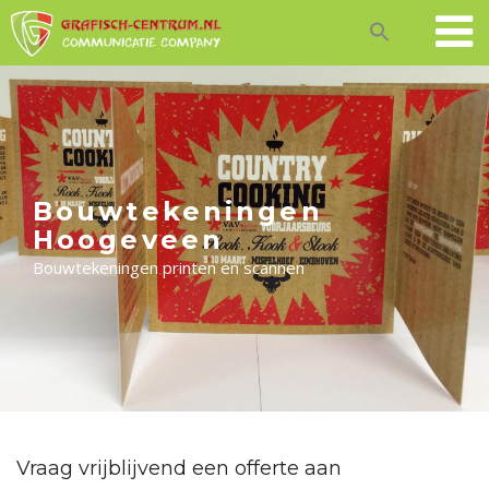
Skip
to
content
Bouwtekeningen
Hoogeveen
Bouwtekeningen printen en scannen
Vraag vrijblijvend een offerte aan