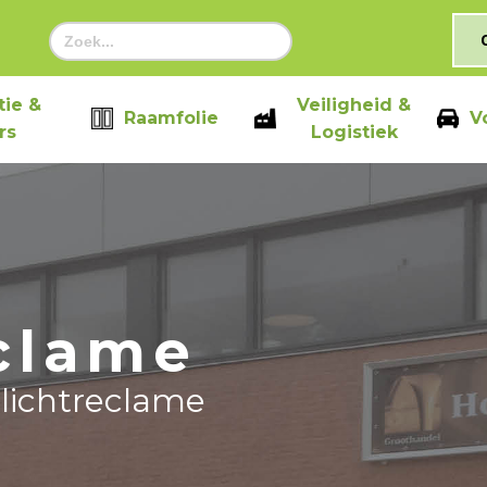
Zoek
naar:
ie &
Veiligheid &
Raamfolie
V
rs
Logistiek
clame
lichtreclame