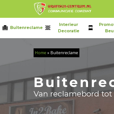
Skip
to
content
Interieur
Promot
Buitenreclame
Decoratie
Beu
Home
»
Buitenreclame
Buitenre
Van reclamebord tot 