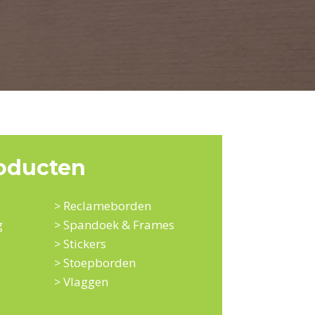
oducten
Reclameborden
>
g
Spandoek & Frames
>
Stickers
>
Stoepborden
>
Vlaggen
>