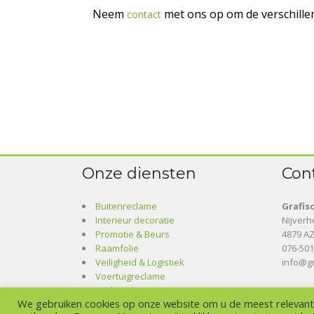
Neem
met ons op om de verschille
contact
Onze diensten
Con
Buitenreclame
Grafis
Interieur decoratie
Nijver
Promotie & Beurs
4879 AZ
Raamfolie
076-50
Veiligheid & Logistiek
info@gr
Voertuigreclame
Drukwerk
We gebruiken cookies op onze website om u de meest relevant
Webdesign