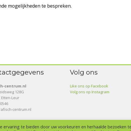
nde mogelijkheden te bespreken.
tactgegevens
Volg ons
ch-centrum.nl
Like ons op Facebook
heidsweg 128G
Volg ons op Instagram
 Etten-Leur
10546
afisch-centrum.nl
e ervaring te bieden door uw voorkeuren en herhaalde bezoeken t