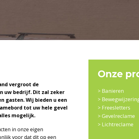
Onze pr
and vergroot de
Banieren
>
 uw bedrijf. Dit zal zeker
Bewegwijzerin
>
en gasten. Wij bieden u een
Freesletters
lamebord tot uw hele gevel
>
 alles mogelijk.
Gevelreclame
>
Lichtreclame
>
cten in onze eigen
nlijk voor dat dit op een