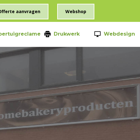
Offerte aanvragen
Webshop
oertuigreclame
Drukwerk
Webdesign