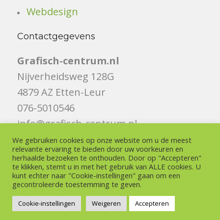
Webdesign
Contactgegevens
Grafisch-centrum.nl
Nijverheidsweg 128G
4879 AZ Etten-Leur
076-5010546
info@grafisch-centrum.nl
We gebruiken cookies op onze website om u de meest
Volg ons
relevante ervaring te bieden door uw voorkeuren en
herhaalde bezoeken te onthouden. Door op "Accepteren"
te klikken, stemt u in met het gebruik van ALLE cookies. U
Like ons op Facebook
kunt echter naar "Cookie-instellingen" gaan om een ​​
gecontroleerde toestemming te geven.
Volg ons op Instagram
Cookie-instellingen
Weigeren
Accepteren
© Copyright -
www.grafisch-centrum.nl