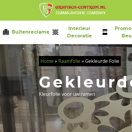
Skip
to
content
Interieur
Promot
Buitenreclame
Decoratie
Beu
Home
»
Raamfolie
»
Gekleurde Folie
Gekleurde
Kleurfolie voor uw ramen