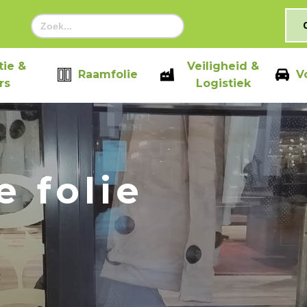
Zoek
naar:
ie &
Veiligheid &
Raamfolie
V
rs
Logistiek
 folie