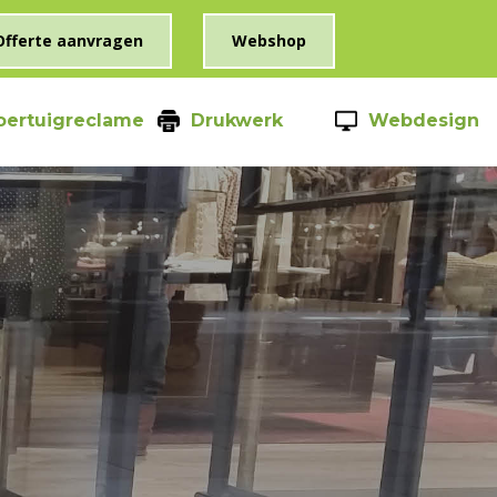
Offerte aanvragen
Webshop
oertuigreclame
Drukwerk
Webdesign