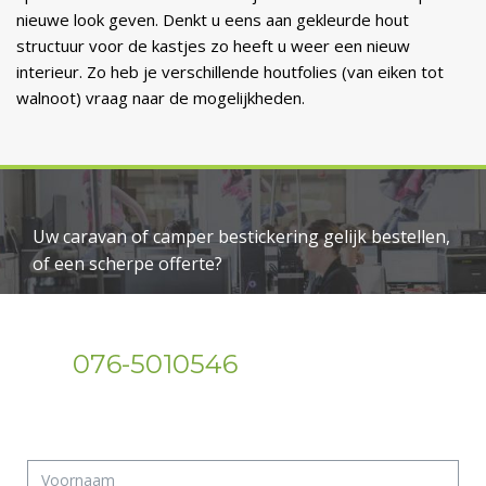
nieuwe look geven. Denkt u eens aan gekleurde hout
structuur voor de kastjes zo heeft u weer een nieuw
interieur. Zo heb je verschillende houtfolies (van eiken tot
walnoot) vraag naar de mogelijkheden.
Uw caravan of camper bestickering gelijk bestellen,
of een scherpe offerte?
Wij helpen u graag verder!
076-5010546
Bel.