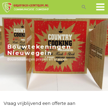
Skip
to
content
Bouwtekeningen
Nieuwegein
Bouwtekeningen printen en scannen
Vraag vrijblijvend een offerte aan