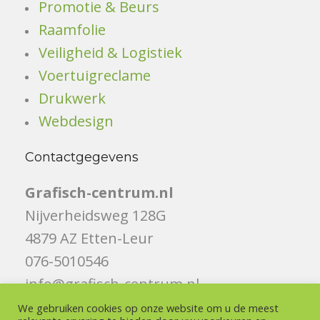
Promotie & Beurs
Raamfolie
Veiligheid & Logistiek
Voertuigreclame
Drukwerk
Webdesign
Contactgegevens
Grafisch-centrum.nl
Nijverheidsweg 128G
4879 AZ Etten-Leur
076-5010546
info@grafisch-centrum.nl
We gebruiken cookies op onze website om u de meest
Volg ons