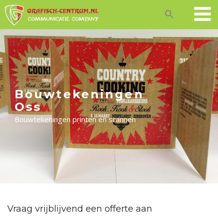
Skip
to
content
Bouwtekeningen
Oss
Bouwtekeningen printen en scannen
Vraag vrijblijvend een offerte aan