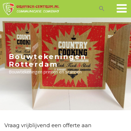
Skip
to
content
Bouwtekeningen
Rotterdam
Bouwtekeningen printen en scannen
Vraag vrijblijvend een offerte aan