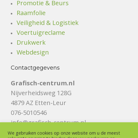
Promotie & Beurs
Raamfolie
Veiligheid & Logistiek
Voertuigreclame
Drukwerk
Webdesign
Contactgegevens
Grafisch-centrum.nl
Nijverheidsweg 128G
4879 AZ Etten-Leur
076-5010546
info@grafisch-centrum.nl
We gebruiken cookies op onze website om u de meest
Volg ons