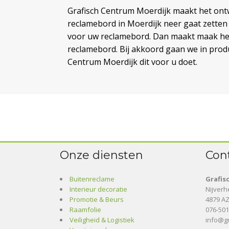
Grafisch Centrum Moerdijk maakt het ontw
reclamebord in Moerdijk neer gaat zetten 
voor uw reclamebord. Dan maakt maak he
reclamebord. Bij akkoord gaan we in produ
Centrum Moerdijk dit voor u doet.
Onze diensten
Con
Buitenreclame
Grafis
Interieur decoratie
Nijver
Promotie & Beurs
4879 AZ
Raamfolie
076-50
Veiligheid & Logistiek
info@gr