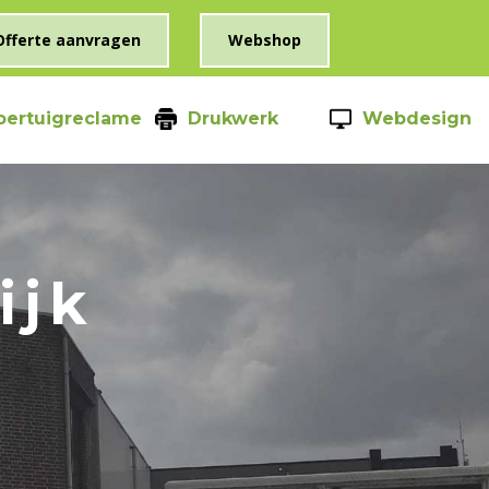
Offerte aanvragen
Webshop
oertuigreclame
Drukwerk
Webdesign
ijk