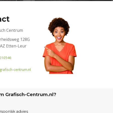
act
isch Centrum
erheidsweg 128G
AZ Etten-Leur
010546
rafisch-centrum.nl
 Grafisch-Centrum.nl?
soonlijk advies