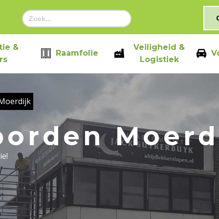
Zoek
naar:
ie &
Veiligheid &
Raamfolie
V
rs
Logistiek
Moerdijk
orden Moerd
ie!