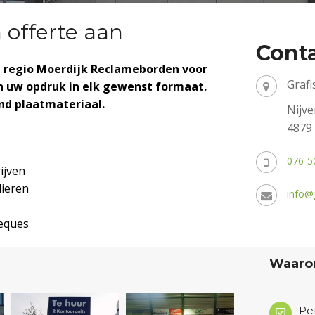
n offerte aan
Cont
e regio Moerdijk Reclameborden voor
Graf
an uw opdruk in elk gewenst formaat.
nd plaatmateriaal.
Nijv
4879 
076-5
ijven
lieren
info@g
heques
Waarom
Per