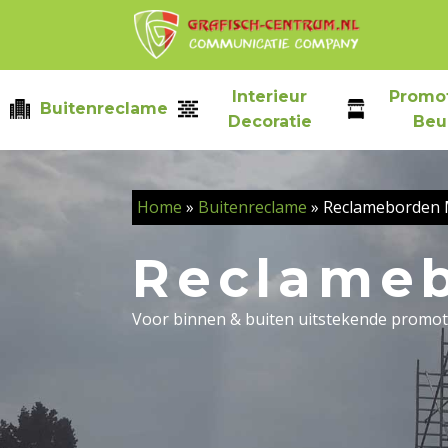
Skip
to
content
Interieur
Promot
Buitenreclame
Decoratie
Beu
Home
»
Buitenreclame
»
Reclameborden 
Reclameb
Voor binnen & buiten uitstekende promot