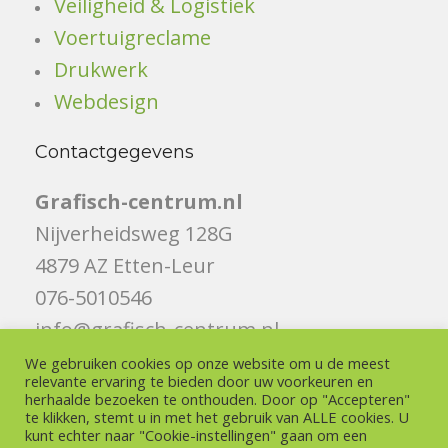
Veiligheid & Logistiek
Voertuigreclame
Drukwerk
Webdesign
Contactgegevens
Grafisch-centrum.nl
Nijverheidsweg 128G
4879 AZ Etten-Leur
076-5010546
info@grafisch-centrum.nl
We gebruiken cookies op onze website om u de meest
Volg ons
relevante ervaring te bieden door uw voorkeuren en
herhaalde bezoeken te onthouden. Door op "Accepteren"
te klikken, stemt u in met het gebruik van ALLE cookies. U
Like ons op Facebook
kunt echter naar "Cookie-instellingen" gaan om een ​​