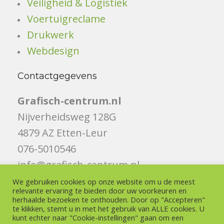
Veiligheid & Logistiek
Voertuigreclame
Drukwerk
Webdesign
Contactgegevens
Grafisch-centrum.nl
Nijverheidsweg 128G
4879 AZ Etten-Leur
076-5010546
info@grafisch-centrum.nl
We gebruiken cookies op onze website om u de meest
Volg ons
relevante ervaring te bieden door uw voorkeuren en
herhaalde bezoeken te onthouden. Door op "Accepteren"
te klikken, stemt u in met het gebruik van ALLE cookies. U
Like ons op Facebook
kunt echter naar "Cookie-instellingen" gaan om een ​​