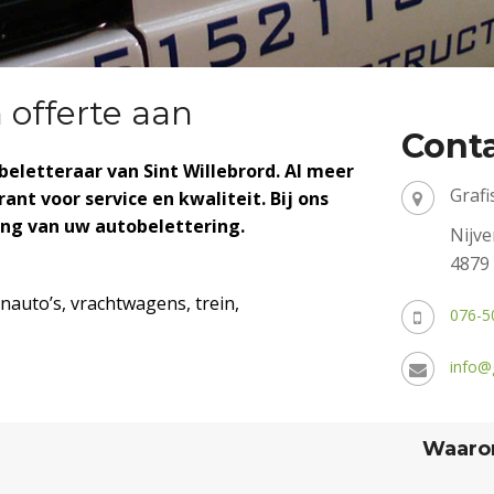
n offerte aan
Cont
beletteraar van Sint Willebrord
. Al meer
Graf
rant voor service en kwaliteit. Bij ons
ing van uw autobelettering.
Nijv
4879 
nauto’s, vrachtwagens, trein,
076-5
info@g
Waarom