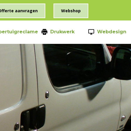
Offerte aanvragen
Webshop
oertuigreclame
Drukwerk
Webdesign