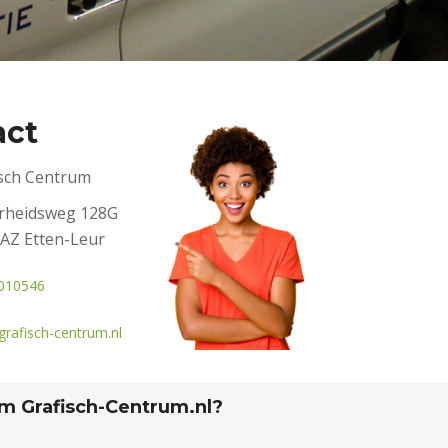
act
isch Centrum
erheidsweg 128G
AZ Etten-Leur
010546
rafisch-centrum.nl
 Grafisch-Centrum.nl?