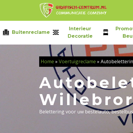
Skip
to
content
Interieur
Promot
Buitenreclame
Decoratie
Beu
Home
»
Voertuigreclame
»
Autobeletterin
Autobelet
Willebro
Belettering voor uw bestelauto, bestelbu