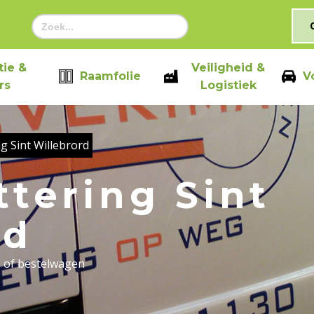
Zoek
naar:
ie &
Veiligheid &
Raamfolie
V
rs
Logistiek
g Sint Willebrord
tering Sint
rd
s of bestelwagen