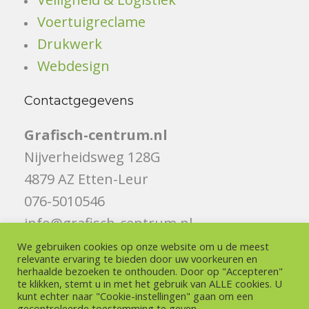
Voertuigreclame
Drukwerk
Webdesign
Contactgegevens
Grafisch-centrum.nl
Nijverheidsweg 128G
4879 AZ Etten-Leur
076-5010546
info@grafisch-centrum.nl
We gebruiken cookies op onze website om u de meest
Volg ons
relevante ervaring te bieden door uw voorkeuren en
herhaalde bezoeken te onthouden. Door op "Accepteren"
te klikken, stemt u in met het gebruik van ALLE cookies. U
Like ons op Facebook
kunt echter naar "Cookie-instellingen" gaan om een ​​
gecontroleerde toestemming te geven.