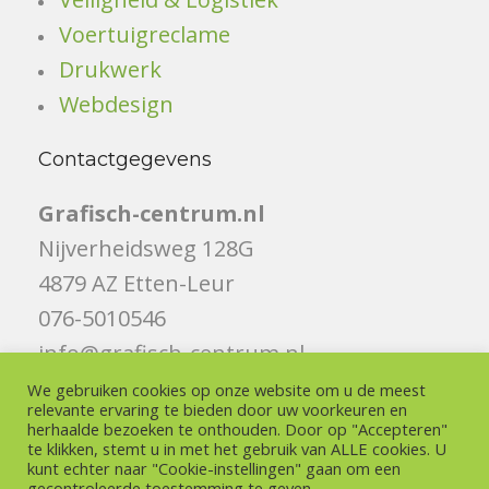
Voertuigreclame
Drukwerk
Webdesign
Contactgegevens
Grafisch-centrum.nl
Nijverheidsweg 128G
4879 AZ Etten-Leur
076-5010546
info@grafisch-centrum.nl
We gebruiken cookies op onze website om u de meest
Volg ons
relevante ervaring te bieden door uw voorkeuren en
herhaalde bezoeken te onthouden. Door op "Accepteren"
te klikken, stemt u in met het gebruik van ALLE cookies. U
Like ons op Facebook
kunt echter naar "Cookie-instellingen" gaan om een ​​
gecontroleerde toestemming te geven.