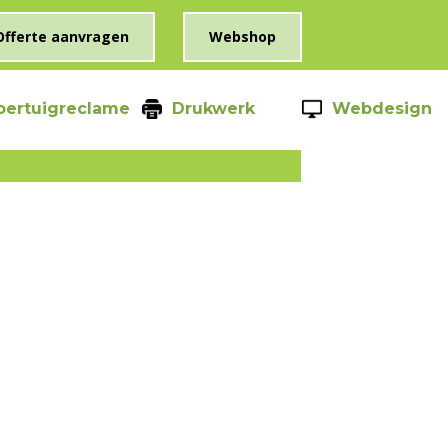
Offerte aanvragen
Webshop
oertuigreclame
Drukwerk
Webdesign