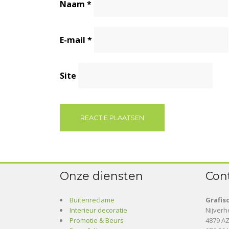
Naam
*
E-mail
*
Site
Onze diensten
Con
Buitenreclame
Grafis
Interieur decoratie
Nijver
Promotie & Beurs
4879 AZ