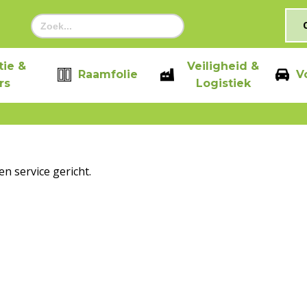
Zoek
naar:
ie &
Veiligheid &
Raamfolie
V
rs
Logistiek
en service gericht.